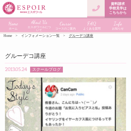
資料請求
学校見学は
こちらから
About Us
Home
Course
FAQ
Info
エスポワールにつ
ホーム
コースのご案内
よくある質問
お知らせ
いて
Home
インフォメーション一覧
グルーデコ講座
グルーデコ講座
2013.05.24
スクールブログ