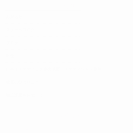
Category
お知らせ
スクールブログ
ブログ
料金
日本エステティック協会認定エステティシャン取得
校長のひとりごと
独立開業を目指して
New Article
2026.07.09