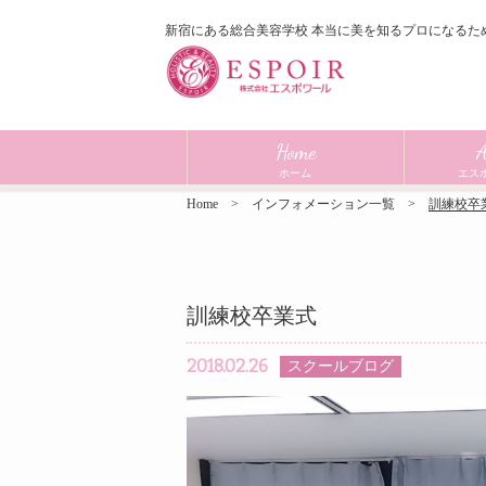
新宿にある総合美容学校 本当に美を知るプロになるた
Home
A
ホーム
エス
Home
インフォメーション一覧
訓練校卒
訓練校卒業式
2018.02.26
スクールブログ