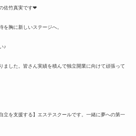
の
佐竹真実で
す❤
待を胸に新しいステ
ージへ。
い♪
りました。皆さん実
績を積んで独立開業に向けて頑張って
自立を支援する】
エステスクールです。一緒に夢への第一