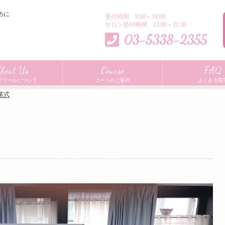
めに
受付時間 9:00～18:00
サロン受付時間 13:00～21:30
03-5338-2355
bout Us
Course
FAQ
ポワールについて
コースのご案内
よくある質
業式