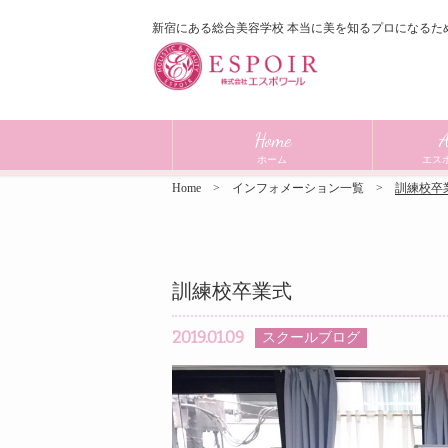
新宿にある総合美容学校 本当に美を知るプロになるた
Home
A
ホーム
エス
Home
インフォメーション一覧
訓練校卒
訓練校卒業式
2019.01.09
スクールブログ