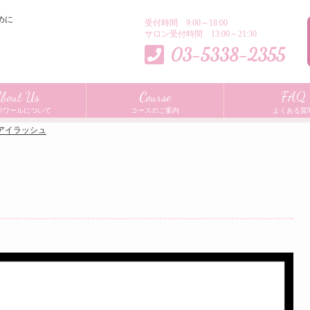
めに
受付時間 9:00～18:00
サロン受付時間 13:00～21:30
03-5338-2355
bout Us
Course
FAQ
ポワールについて
コースのご案内
よくある質
アイラッシュ