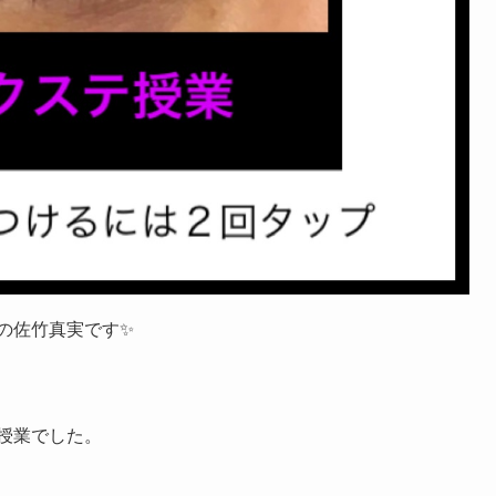
の
佐竹真実
です
✨
授業でした。