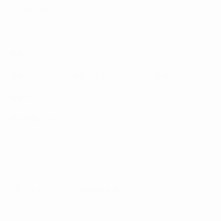
スクールブログ
ブログ
料金
日本エステティック協会認定エステティシャン取得
校長のひとりごと
独立開業を目指して
New Article
2026.07.09
認定エステティシャン資格取得講座
2026.07.06