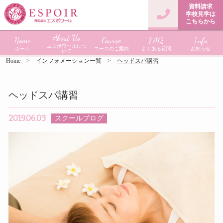
資料請求
学校見学は
こちらから
About Us
Home
Course
FAQ
Info
エスポワールにつ
ホーム
コースのご案内
よくある質問
お知らせ
いて
Home
インフォメーション一覧
ヘッドスパ講習
ヘッドスパ講習
2019.06.03
スクールブログ