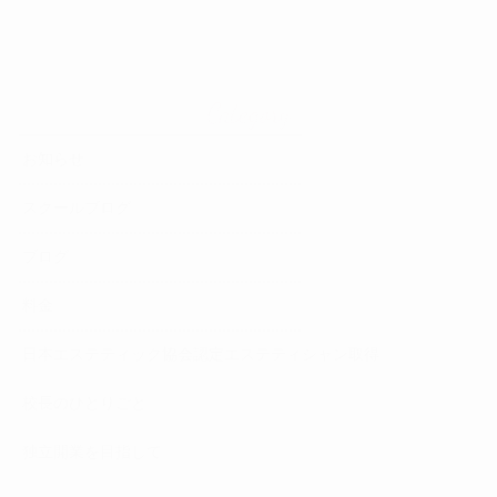
Category
お知らせ
スクールブログ
ブログ
料金
日本エステティック協会認定エステティシャン取得
校長のひとりごと
独立開業を目指して