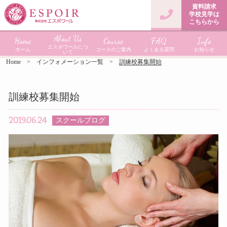
資料請求
学校見学は
こちらから
About Us
Home
Course
FAQ
Info
エスポワールにつ
ホーム
コースのご案内
よくある質問
お知らせ
いて
Home
インフォメーション一覧
訓練校募集開始
訓練校募集開始
2019.06.24
スクールブログ